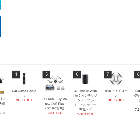
4
5
6
7
8
DJI Osmo Pocke
DJI Inspire 2/Ro
Tello トイドロー
DJI
t
nin 2 インテリジ
ン
0W
】A
DJI Mini 3 Fly Mo
SOLD OUT
ェント・フライ
SOLD OUT
ー
国内保
reコンボ Plus
ト・バッテリー
（DJI RC付属）
充電ハブ
7,
6,6
SOLD OUT
SOLD OUT