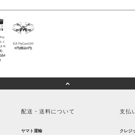
 Pro
リエイ
DJI FlyCart100
I R
0円(税込0円)
属)
税込6
)
配送・送料について
支払
ヤマト運輸
クレジ