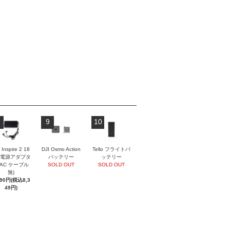
9
10
 Inspire 2 18
DJI Osmo Action
Tello フライトバ
 電源アダプタ
バッテリー
ッテリー
(AC ケーブル
SOLD OUT
SOLD OUT
無)
590円(税込8,3
49円)