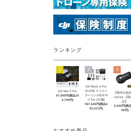
ランキング
1
2
3
DJI Mavic 4 Pro
512GB クリエイ
DJI Mini 5 Pro
【国内正規品
ターコンボ(DJI R
97,000円(税込10
nyCast 【
C Pro 2付属)
6,700円)
証】
547,646円(税込6
6,000円(税込
02,411円)
00円)
おすすめ商品