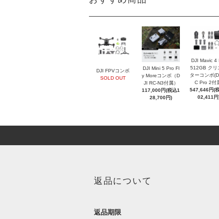
DJI Mavic 4
512GB ク
DJI Mini 5 Pro Fl
DJI FPVコンボ
ターコンボ(DJ
y Moreコンボ（D
SOLD OUT
C Pro 2付
JI RC-N3付属）
547,646円(
117,000円(税込1
02,411円
28,700円)
返品について
返品期限