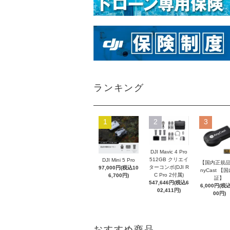
ランキング
1
2
3
DJI Mavic 4 Pro
512GB クリエイ
DJI Mini 5 Pro
【国内正規品
ターコンボ(DJI R
97,000円(税込10
nyCast 【
C Pro 2付属)
6,700円)
証】
547,646円(税込6
6,000円(税込
02,411円)
00円)
おすすめ商品