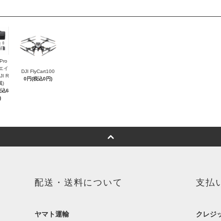
 Pro
リエイ
DJI FlyCart100
I R
0円(税込0円)
属)
税込6
)
配送・送料について
支払
ヤマト運輸
クレジ