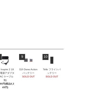
9
10
 Inspire 2 18
DJI Osmo Action
Tello フライトバ
 電源アダプタ
バッテリー
ッテリー
(AC ケーブル
SOLD OUT
SOLD OUT
無)
590円(税込8,3
49円)