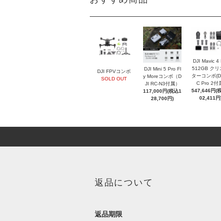
DJI Mavic 4
512GB ク
DJI Mini 5 Pro Fl
DJI FPVコンボ
ターコンボ(DJ
y Moreコンボ（D
SOLD OUT
C Pro 2付
JI RC-N3付属）
547,646円(
117,000円(税込1
02,411円
28,700円)
返品について
返品期限