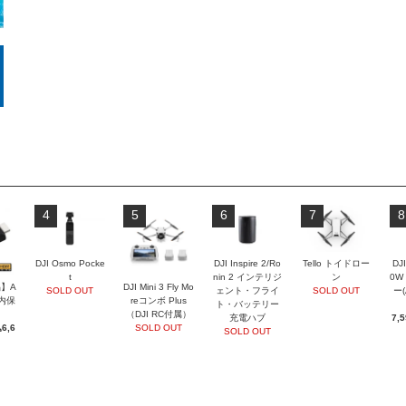
4
5
6
7
8
DJI Osmo Pocke
DJI Inspire 2/Ro
Tello トイドロー
DJI
t
nin 2 インテリジ
ン
0W
】A
DJI Mini 3 Fly Mo
SOLD OUT
ェント・フライ
SOLD OUT
ー
国内保
reコンボ Plus
ト・バッテリー
（DJI RC付属）
充電ハブ
7,
6,6
SOLD OUT
SOLD OUT