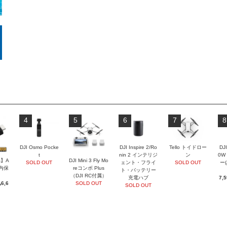
4
5
6
7
8
DJI Osmo Pocke
DJI Inspire 2/Ro
Tello トイドロー
DJI
t
nin 2 インテリジ
ン
0W
】A
DJI Mini 3 Fly Mo
SOLD OUT
ェント・フライ
SOLD OUT
ー
国内保
reコンボ Plus
ト・バッテリー
（DJI RC付属）
充電ハブ
7,
6,6
SOLD OUT
SOLD OUT