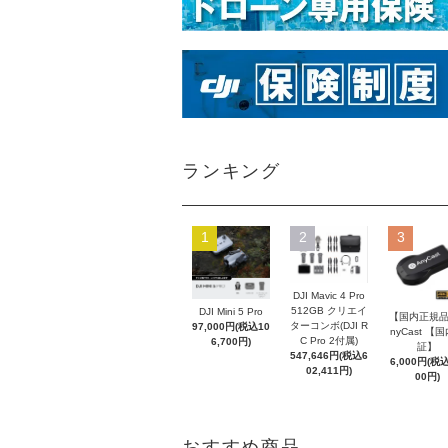
ランキング
1
2
3
DJI Mavic 4 Pro
512GB クリエイ
DJI Mini 5 Pro
【国内正規品
ターコンボ(DJI R
97,000円(税込10
nyCast 【
C Pro 2付属)
6,700円)
証】
547,646円(税込6
6,000円(税込
02,411円)
00円)
おすすめ商品