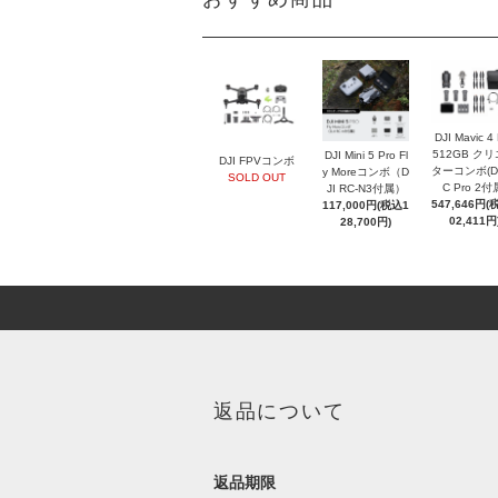
DJI Mavic 4
512GB ク
DJI Mini 5 Pro Fl
DJI FPVコンボ
ターコンボ(DJ
y Moreコンボ（D
SOLD OUT
C Pro 2付
JI RC-N3付属）
547,646円(
117,000円(税込1
02,411円
28,700円)
返品について
返品期限