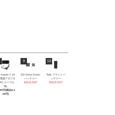
9
10
 Inspire 2 18
DJI Osmo Action
Tello フライトバ
 電源アダプタ
バッテリー
ッテリー
(AC ケーブル
SOLD OUT
SOLD OUT
無)
590円(税込8,3
49円)