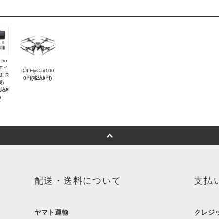
 Pro
リエイ
DJI FlyCart100
I R
0円(税込0円)
属)
税込6
)
配送・送料について
支払
ヤマト運輸
クレジ