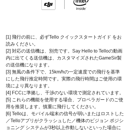
[1] 飛行の前に、必ずTello クイックスタートガイド をお
読みください。
[2] 対応の送信機は、別売です。Say Hello to Telloの動画
内に出てくる送信機は、カスタマイズされたGameSir製
の送信機になります。
[3] 無風の条件下で、15km/hの一定速度での飛行を基準
にした飛行推定時間です。実際の飛行時間はご使用の環
境により異なります。
[4] FCCに準拠し、干渉のない環境で測定されています。
[5] これらの機能を使用する場合、プロペラガードのご使
用を推奨します。慎重に飛行してください。
[6] Telloは、モバイル端末の信号が弱いまたはロストした
／Telloアプリがクラッシュした／機体のビジョン ポジシ
ョニング システムが3秒以上作動しないといった場合に