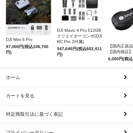
DJI Mavic 4 Pro 512GB
クリエイターコンボ(DJI
DJI Mini 5 Pro
RC Pro 2付属)
【国内正規品】
97,000円(税込106,700
547,646円(税込602,411
【国内保証】
円)
円)
6,000円(税込
ホーム
カートを見る
特定商取引法に基づく表記
プライバシーポリシー