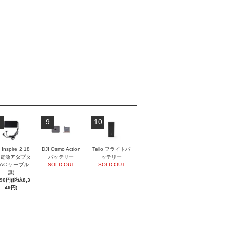
9
10
 Inspire 2 18
DJI Osmo Action
Tello フライトバ
 電源アダプタ
バッテリー
ッテリー
(AC ケーブル
SOLD OUT
SOLD OUT
無)
590円(税込8,3
49円)