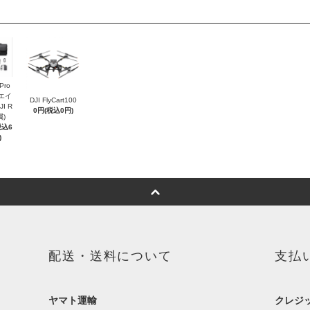
 Pro
リエイ
DJI FlyCart100
I R
0円(税込0円)
属)
税込6
)
配送・送料について
支払
ヤマト運輸
クレジ