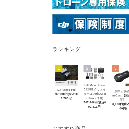
ランキング
1
2
3
DJI Mavic 4 Pro
512GB クリエイ
DJI Mini 5 Pro
【国内正規品
ターコンボ(DJI R
97,000円(税込10
nyCast 【
C Pro 2付属)
6,700円)
証】
547,646円(税込6
6,000円(税込
02,411円)
00円)
おすすめ商品