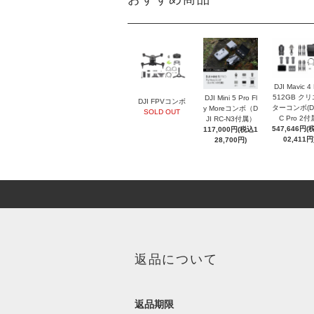
DJI Mavic 4
512GB ク
DJI Mini 5 Pro Fl
DJI FPVコンボ
ターコンボ(DJ
y Moreコンボ（D
SOLD OUT
C Pro 2付
JI RC-N3付属）
547,646円(
117,000円(税込1
02,411円
28,700円)
返品について
返品期限