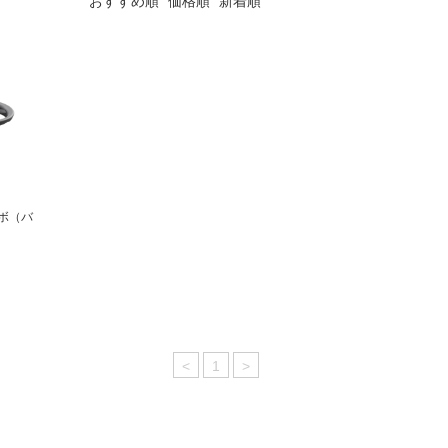
おすすめ順
価格順
新着順
コンボ（バ
<
1
>