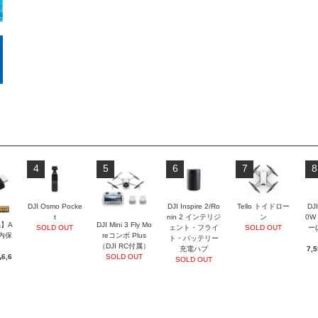
4
5
6
7
8
DJI Osmo Pocke
DJI Inspire 2/Ro
Tello トイドロー
DJI
t
nin 2 インテリジ
ン
0W
】A
DJI Mini 3 Fly Mo
SOLD OUT
ェント・フライ
SOLD OUT
ー
国内保
reコンボ Plus
ト・バッテリー
（DJI RC付属）
充電ハブ
7,
6,6
SOLD OUT
SOLD OUT